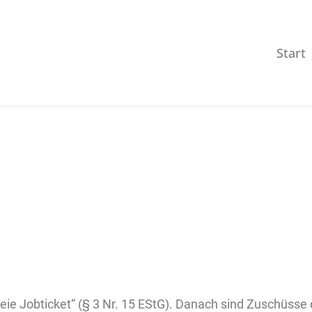
Start
andticket als steuerfreies 
17.11.2023
Geschrieben von Adsensio
eie Jobticket“ (§ 3 Nr. 15 EStG). Danach sind Zuschüsse