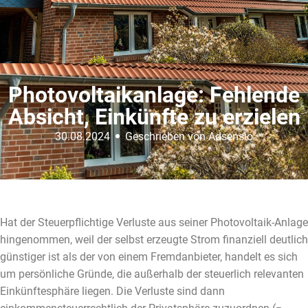
Photovoltaikanlage: Fehlende
Absicht, Einkünfte zu erzielen
30.08.2024
Geschrieben von Adsensio
Hat der Steuerpflichtige Verluste aus seiner Photovoltaik-Anlage
hingenommen, weil der selbst erzeugte Strom finanziell deutlich
günstiger ist als der von einem Fremdanbieter, handelt es sich
um persönliche Gründe, die außerhalb der steuerlich relevanten
Einkünftesphäre liegen. Die Verluste sind dann