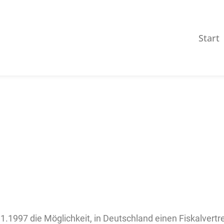
Start
msatzsteuer: Fiskalvertretu
13.10.2023
Geschrieben von Adsensio
.1997 die Möglichkeit, in Deutschland einen Fiskalvertre